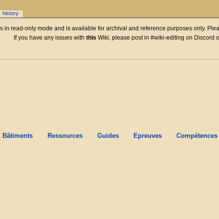
history
 is in read-only mode and is available for archival and reference purposes only. Plea
If you have any issues with
this
Wiki, please post in #wiki-editing on Discord 
Bâtiments
Ressources
Guides
Epreuves
Compétences