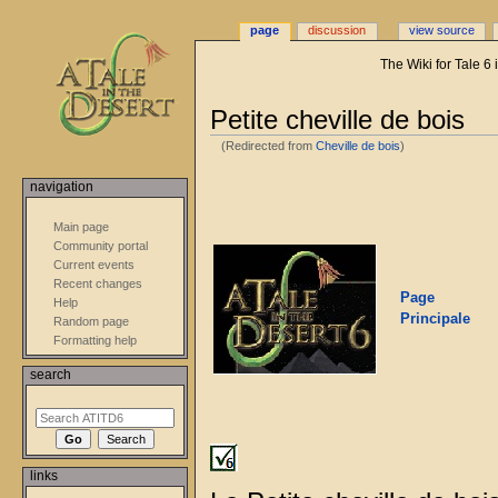
page
discussion
view source
The Wiki for Tale 6
Petite cheville de bois
(Redirected from
Cheville de bois
)
Jump
Jump
navigation
to
to
navigation
search
Main page
Community portal
Current events
Recent changes
Page
Help
Principale
Random page
Formatting help
search
links