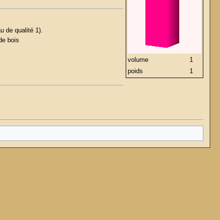
u de qualité 1).
de bois
volume
1
poids
1