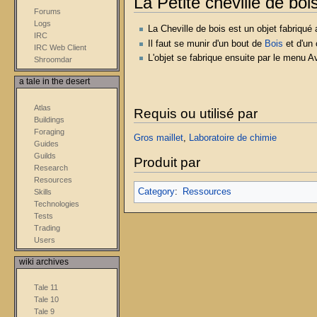
La Petite cheville de boi
Forums
Logs
La Cheville de bois est un objet fabriqu
IRC
Il faut se munir d'un bout de
Bois
et d'un 
IRC Web Client
L'objet se fabrique ensuite par le menu 
Shroomdar
a tale in the desert
Atlas
Requis ou utilisé par
Buildings
Foraging
Gros maillet
,
Laboratoire de chimie
Guides
Guilds
Produit par
Research
Resources
Category
:
Ressources
Skills
Technologies
Tests
Trading
Users
wiki archives
Tale 11
Tale 10
Tale 9