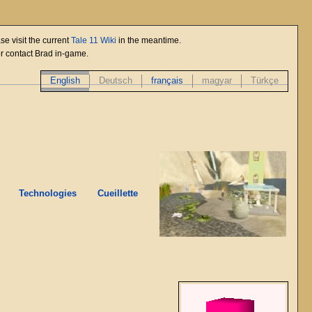
se visit the current
Tale 11 Wiki
in the meantime.
or contact Brad in-game.
English
Deutsch
français
magyar
Türkçe
Technologies
Cueillette