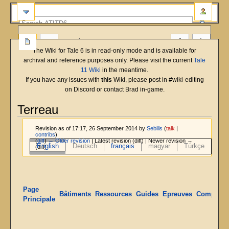
more
The Wiki for Tale 6 is in read-only mode and is available for
archival and reference purposes only. Please visit the current
Tale
11 Wiki
in the meantime.
If you have any issues with
this
Wiki, please post in #wiki-editing
on Discord or contact Brad in-game.
Terreau
Revision as of 17:17, 26 September 2014 by
Sebilis
(
talk
|
contribs
)
(
diff
)
← Older revision
| Latest revision (diff) | Newer revision →
English
Deutsch
français
magyar
Türkçe
(diff)
Jump
Jump
to
to
navigation
search
Page
Bâtiments
Ressources
Guides
Epreuves
Compéten
Principale