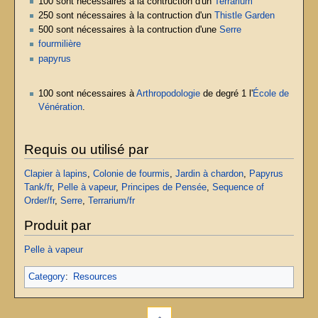
100 sont nécessaires à la contruction d'un
Terrarium
250 sont nécessaires à la contruction d'un
Thistle Garden
500 sont nécessaires à la contruction d'une
Serre
fourmilière
papyrus
100 sont nécessaires à
Arthropodologie
de degré 1 l'
École de
Vénération
.
Requis ou utilisé par
Clapier à lapins
,
Colonie de fourmis
,
Jardin à chardon
,
Papyrus
Tank/fr
,
Pelle à vapeur
,
Principes de Pensée
,
Sequence of
Order/fr
,
Serre
,
Terrarium/fr
Produit par
Pelle à vapeur
Category
:
Resources