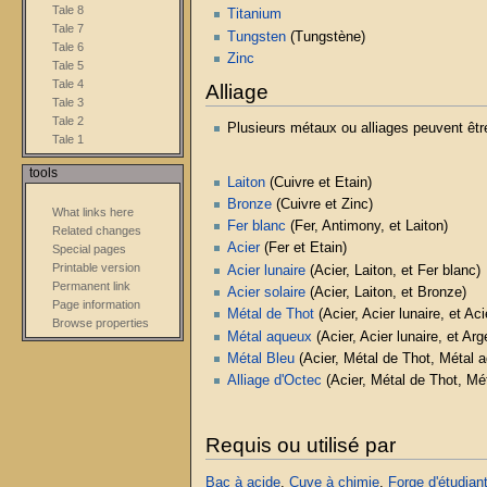
Tale 8
Titanium
Tale 7
Tungsten
(Tungstène)
Tale 6
Zinc
Tale 5
Tale 4
Alliage
Tale 3
Tale 2
Plusieurs métaux ou alliages peuvent ê
Tale 1
tools
Laiton
(Cuivre et Etain)
Bronze
(Cuivre et Zinc)
What links here
Fer blanc
(Fer, Antimony, et Laiton)
Related changes
Acier
(Fer et Etain)
Special pages
Printable version
Acier lunaire
(Acier, Laiton, et Fer blanc)
Permanent link
Acier solaire
(Acier, Laiton, et Bronze)
Page information
Métal de Thot
(Acier, Acier lunaire, et Aci
Browse properties
Métal aqueux
(Acier, Acier lunaire, et Arg
Métal Bleu
(Acier, Métal de Thot, Métal 
Alliage d'Octec
(Acier, Métal de Thot, Mé
Requis ou utilisé par
Bac à acide
,
Cuve à chimie
,
Forge d'étudian