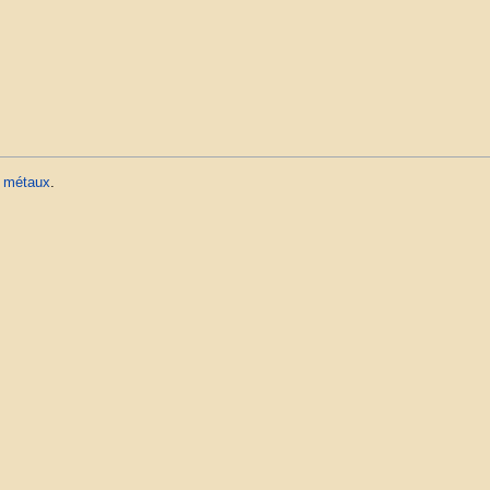
e métaux
.