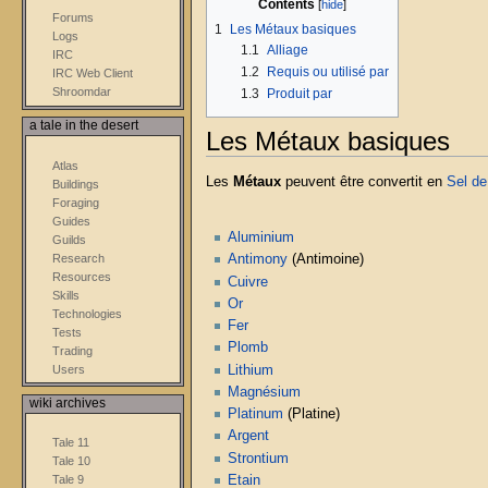
Contents
Forums
1
Les Métaux basiques
Logs
1.1
Alliage
IRC
1.2
Requis ou utilisé par
IRC Web Client
Shroomdar
1.3
Produit par
a tale in the desert
Les Métaux basiques
Atlas
Les
Métaux
peuvent être convertit en
Sel d
Buildings
Foraging
Guides
Aluminium
Guilds
Research
Antimony
(Antimoine)
Resources
Cuivre
Skills
Or
Technologies
Fer
Tests
Plomb
Trading
Users
Lithium
Magnésium
wiki archives
Platinum
(Platine)
Argent
Tale 11
Strontium
Tale 10
Tale 9
Etain