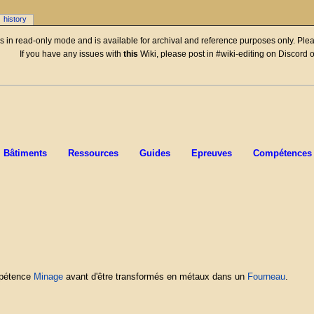
history
 is in read-only mode and is available for archival and reference purposes only. Plea
If you have any issues with
this
Wiki, please post in #wiki-editing on Discord 
Bâtiments
Ressources
Guides
Epreuves
Compétences
mpétence
Minage
avant d'être transformés en métaux dans un
Fourneau
.