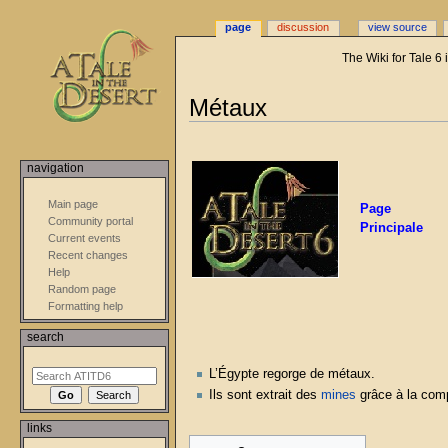
page
discussion
view source
The Wiki for Tale 6
Jump
Jump
Métaux
to
to
navigation
search
navigation
Main page
Page
Community portal
Principale
Current events
Recent changes
Help
Random page
Formatting help
search
L’Égypte regorge de métaux.
Ils sont extrait des
mines
grâce à la co
links