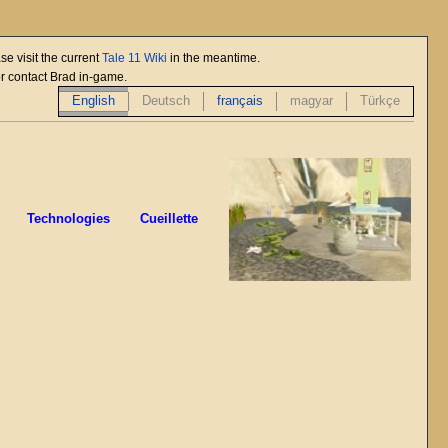
se visit the current
Tale 11 Wiki
in the meantime.
or contact Brad in-game.
English
Deutsch
français
magyar
Türkçe
Technologies
Cueillette