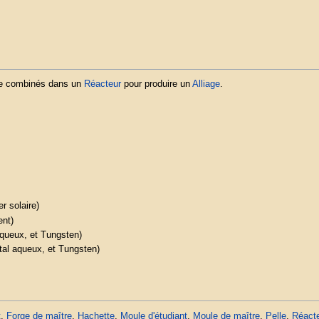
tre combinés dans un
Réacteur
pour produire un
Alliage
.
er solaire)
ent)
aqueux, et Tungsten)
tal aqueux, et Tungsten)
t
,
Forge de maître
,
Hachette
,
Moule d'étudiant
,
Moule de maître
,
Pelle
,
Réact