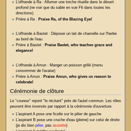
L'offrande à Ra : Allumer une torche rituelle dans le désert
profond (ne voir que du sable en vue F6 dans toutes les
directions)
Prière à Ra :
Praise Ra, of the Blazing Eye!
L'offrande à Bastet : Déposer un lait de chamelle sur l'herbe
au bord de l'eau
Prière à Bastet :
Praise Bastet, who teaches grace and
elegance!
L'offrande à Amun : Manger un poisson grillé (menu
consommer de l'avatar)
Prière à Amun :
Praise Amun, who gives us reason to
celebrate!
Cérémonie de clôture
Le "coureur" rejoint "le récitant" près de l'autel commun. Les rôles
peuvent être inversés par rapport à la cérémonie d'ouverture.
L'aspirant A pose une ficelle sur le pilier de gauche
L'aspirant B pose une cruche d'eau (pleine) sur celui de droite
(je dis bien
pilier
, pas
assiette
)