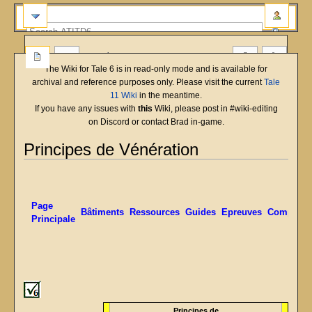
more
The Wiki for Tale 6 is in read-only mode and is available for
archival and reference purposes only. Please visit the current
Tale
11 Wiki
in the meantime.
If you have any issues with
this
Wiki, please post in #wiki-editing
on Discord or contact Brad in-game.
Principes de Vénération
English
Deutsch
français
magyar
Türkçe
Jump
Jump
to
to
navigation
search
Page
Bâtiments
Ressources
Guides
Epreuves
Compéten
Principale
Principes de