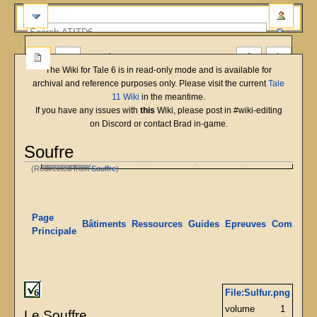
more
The Wiki for Tale 6 is in read-only mode and is available for
archival and reference purposes only. Please visit the current
Tale
11 Wiki
in the meantime.
If you have any issues with
this
Wiki, please post in #wiki-editing
on Discord or contact Brad in-game.
Soufre
English
Deutsch
français
magyar
Türkçe
(Redirected from
Souffre
)
Jump
Jump
to
to
navigation
search
Page
Bâtiments
Ressources
Guides
Epreuves
Compéten
Principale
File:Sulfur.png
volume
1
Le Souffre