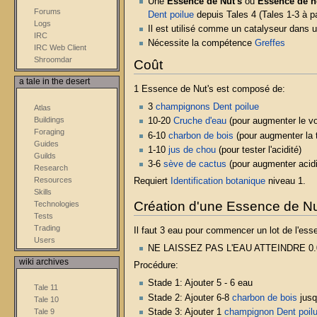
Une
Essence de Nut's
ou
Essence de n
Forums
Dent poilue
depuis Tales 4 (Tales 1-3 à p
Logs
Il est utilisé comme un catalyseur dans
IRC
Nécessite la compétence
Greffes
IRC Web Client
Shroomdar
Coût
a tale in the desert
1 Essence de Nut's est composé de:
3
champignons
Dent poilue
Atlas
Buildings
10-20
Cruche d'eau
(pour augmenter le v
Foraging
6-10
charbon de bois
(pour augmenter la 
Guides
1-10
jus de chou
(pour tester l'acidité)
Guilds
3-6
sève de cactus
(pour augmenter acidi
Research
Resources
Requiert
Identification botanique
niveau 1.
Skills
Création d'une Essence de Nu
Technologies
Tests
Trading
Il faut 3 eau pour commencer un lot de l'ess
Users
NE LAISSEZ PAS L'EAU ATTEINDRE 0
wiki archives
Procédure:
Stade 1: Ajouter 5 - 6 eau
Tale 11
Stade 2: Ajouter 6-8
charbon de bois
jusq
Tale 10
Tale 9
Stade 3: Ajouter 1
champignon
Dent poil