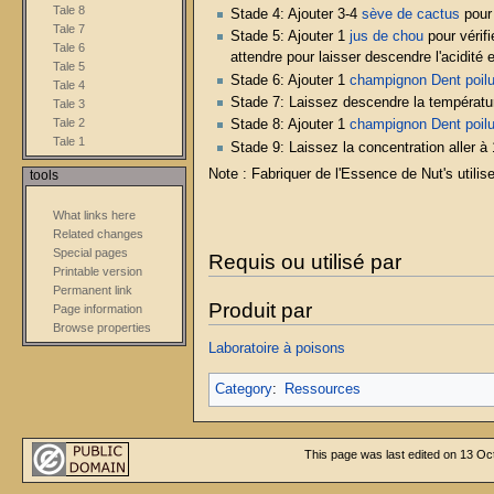
Tale 8
Stade 4: Ajouter 3-4
sève de cactus
pour 
Tale 7
Stade 5: Ajouter 1
jus de chou
pour vérifi
Tale 6
attendre pour laisser descendre l'acidité et
Tale 5
Stade 6: Ajouter 1
champignon
Dent poil
Tale 4
Stade 7: Laissez descendre la températur
Tale 3
Tale 2
Stade 8: Ajouter 1
champignon
Dent poil
Tale 1
Stade 9: Laissez la concentration aller à 
Note : Fabriquer de l'Essence de Nut's util
tools
What links here
Related changes
Special pages
Requis ou utilisé par
Printable version
Permanent link
Produit par
Page information
Browse properties
Laboratoire à poisons
Category
:
Ressources
This page was last edited on 13 Oc