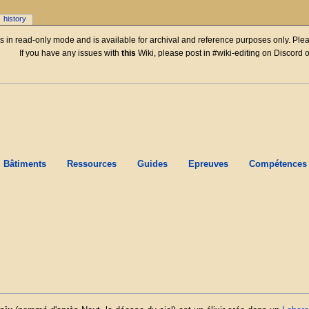
history
 is in read-only mode and is available for archival and reference purposes only. Plea
If you have any issues with
this
Wiki, please post in #wiki-editing on Discord 
Bâtiments
Ressources
Guides
Epreuves
Compétences