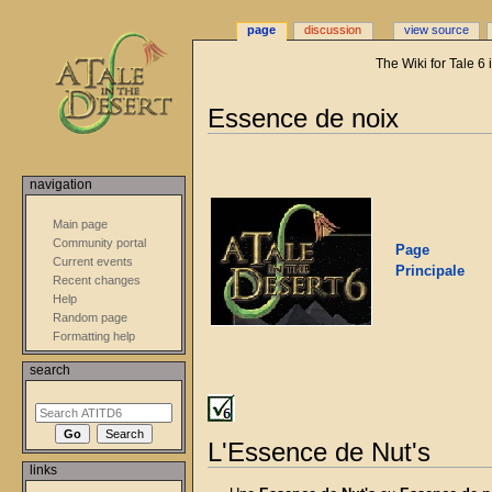
page
discussion
view source
The Wiki for Tale 6
Jump
Jump
Essence de noix
to
to
navigation
search
navigation
Main page
Community portal
Page
Current events
Principale
Recent changes
Help
Random page
Formatting help
search
L'Essence de Nut's
links