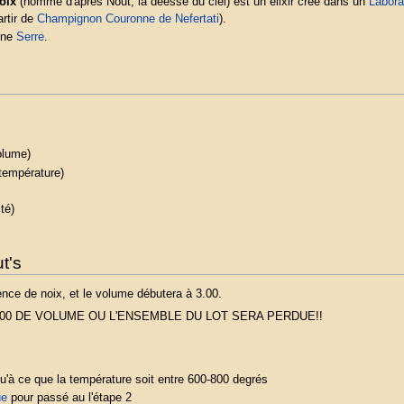
oix
(nommé d'après Nout, la déesse du ciel) est un élixir crée dans un
Labora
artir de
Champignon Couronne de Nefertati
).
 une
Serre
.
olume)
température)
té)
t's
ence de noix, et le volume débutera à 3.00.
.00 DE VOLUME OU L'ENSEMBLE DU LOT SERA PERDUE!!
u'à ce que la température soit entre 600-800 degrés
ue
pour passé au l'étape 2