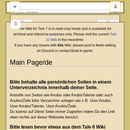
more
The Wiki for Tale 7 is in read-only mode and is available for
archival and reference purposes only. Please visit the current
Tale
11 Wiki
in the meantime.
If you have any issues with
this
Wiki, please post in #wiki-editing
on Discord or contact Brad in-game.
Main Page/de
English
Deutsch
français
magyar
Türkçe
Jump
Jump
to
to
Bitte behalte alle persönlichen Seiten in einem
navigation
search
Unterverzeichnis innerhalb deiner Seite.
Anstelle von Seiten wie Anubis oder AnubisTalente oder auch
Anubis/Ziele bitte Verzeichnis anlegen wie z.B. User:Anubis,
User:Anubis/Talente, User:Anubis/Ziele.
Du kannst auf Deine Seite immer Zugreifen indem Du den Link
oben rechts auf dieser Webseite benutzt.
Bitte lesen bevor etwas aus dem Tale 6 Wiki