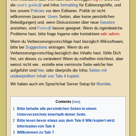
die
user's guide
und Infos
formatting
für Editierungshilfe, und
lies unsere
Policies
vor dem Editieren. Politik ist nicht
willkommen (ausser:
Users
Seiten, aber keine persönlichen
Beleidigungen) und, wenn Diskussionen über neue
Gesetze
anstehen, sind
Foren
besser geeignet. Wenn du irgendwelche
Probleme hast, bitte frage Ingame oder kontaktiere
wiki admin
.
Wenn du Verbesserungsvorschläge hast bezüglich Wikisoftware,
bitte bei
Suggestions
eintragen. Wenn du ein
Verbesserungsvorschlag bezüglich des Inhalts hast, fühle Dich
frei, um dieses zu verändern! Wenn du mithelfen möchtest, aber
weisst nicht wie , erstelle eine vermisste Seite welche hier
aufgeführt sind
hier
, oder überprüfe die Infos
Seiten mit
unüberprüftem Inhalt von Tale 4 kopiert
.
Wir haben auch ein Sprachchat Server Setup für
Mumble
.
Contents
1
Bitte behalte alle persönlichen Seiten in einem
Unterverzeichnis innerhalb deiner Seite.
2
Bitte lesen bevor etwas aus dem Tale 6 Wiki kopiert wird:
Information von Tale 6
3
Willkommen zu Tale 7