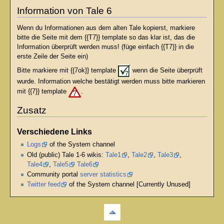
Information von Tale 6
Wenn du Informationen aus dem alten Tale kopierst, markiere
bitte die Seite mit dem {{T7}} template so das klar ist, das die
Information überprüft werden muss! (füge einfach {{T7}} in die
erste Zeile der Seite ein)
Bitte markiere mit {{7ok}} template
wenn die Seite überprüft
wurde. Information welche bestätigt werden muss bitte markieren
mit {{7}} template
.
Zusatz
Verschiedene Links
Logs
of the System channel
Old (public) Tale 1-6 wikis:
Tale1
,
Tale2
,
Tale3
,
Tale4
,
Tale5
Tale6
Community portal
server statistics
Twitter feed
of the System channel [Currently Unused]