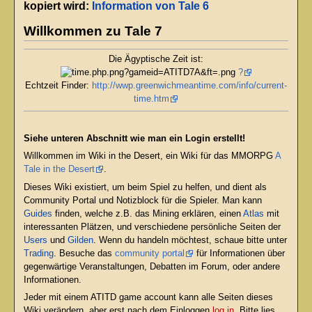
kopiert wird:
Information von Tale 6
Willkommen zu Tale 7
Die Ägyptische Zeit ist:
?
Echtzeit Finder:
http://wwp.greenwichmeantime.com/info/current-
time.htm
Siehe unteren Abschnitt wie man ein Login erstellt!
Willkommen im Wiki in the Desert, ein Wiki für das MMORPG
A
Tale in the Desert
.
Dieses Wiki existiert, um beim Spiel zu helfen, und dient als
Community Portal und Notizblock für die Spieler. Man kann
Guides
finden, welche z.B. das Mining erklären, einen
Atlas
mit
interessanten Plätzen, und verschiedene persönliche Seiten der
Users
und
Gilden
. Wenn du handeln möchtest, schaue bitte unter
Trading
. Besuche das
community portal
für Informationen über
gegenwärtige Veranstaltungen, Debatten im Forum, oder andere
Informationen.
Jeder mit einem ATITD game account kann alle Seiten dieses
Wiki verändern, aber erst nach dem Einloggen
log in
. Bitte lies