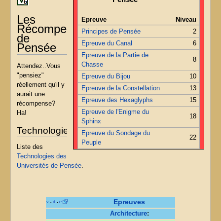
Les
Epreuve
Niveau
Récompenses
Principes de Pensée
2
de
Epreuve du Canal
6
Pensée
Epreuve de la Partie de
8
Chasse
Attendez..Vous
"pensiez"
Epreuve du Bijou
10
réellement qu'il y
Epreuve de la Constellation
13
aurait une
Epreuve des Hexaglyphs
15
récompense?
Epreuve de l'Enigme du
Ha!
18
Sphinx
Technologies
Epreuve du Sondage du
22
Peuple
Liste des
Technologies des
Universités de Pensée
.
Epreuves
v
d
e
•
•
Architecture
: