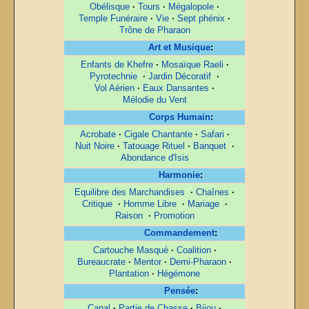
Obélisque
·
Tours
·
Mégalopole
·
Temple Funéraire
·
Vie
·
Sept phénix
·
Trône de Pharaon
Art et Musique
:
Enfants de Khefre
·
Mosaïque Raeli
·
Pyrotechnie
·
Jardin Décoratif
·
Vol Aérien
·
Eaux Dansantes
·
Mélodie du Vent
Corps Humain
:
Acrobate
·
Cigale Chantante
·
Safari
·
Nuit Noire
·
Tatouage Rituel
·
Banquet
·
Abondance d'Isis
Harmonie
:
Equilibre des Marchandises
·
Chaînes
·
Critique
·
Homme Libre
·
Mariage
·
Raison
·
Promotion
Commandement
:
Cartouche Masqué
·
Coalition
·
Bureaucrate
·
Mentor
·
Demi-Pharaon
·
Plantation
·
Hégémone
Pensée
:
Canal
·
Partie de Chasse
·
Bijou
·