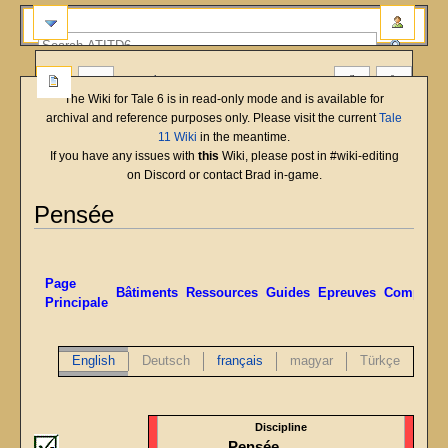
more
The Wiki for Tale 6 is in read-only mode and is available for
archival and reference purposes only. Please visit the current
Tale
11 Wiki
in the meantime.
If you have any issues with
this
Wiki, please post in #wiki-editing
on Discord or contact Brad in-game.
Pensée
Jump
Jump
to
to
Page
navigation
search
Bâtiments
Ressources
Guides
Epreuves
Compéten
Principale
English
Deutsch
français
magyar
Türkçe
Discipline
Pensée