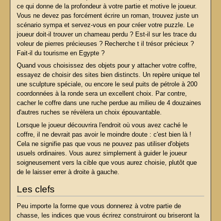
ce qui donne de la profondeur à votre partie et motive le joueur.
Vous ne devez pas forcément écrire un roman, trouvez juste un
scénario sympa et servez-vous en pour créer votre puzzle. Le
joueur doit-il trouver un chameau perdu ? Est-il sur les trace du
voleur de pierres précieuses ? Recherche t il trésor précieux ?
Fait-il du tourisme en Egypte ?
Quand vous choisissez des objets pour y attacher votre coffre,
essayez de choisir des sites bien distincts. Un repère unique tel
une sculpture spéciale, ou encore le seul puits de pétrole à 200
coordonnées à la ronde sera un excellent choix. Par contre,
cacher le coffre dans une ruche perdue au milieu de 4 douzaines
d'autres ruches se révèlera un choix épouvantable.
Lorsque le joueur découvrira l'endroit où vous avez caché le
coffre, il ne devrait pas avoir le moindre doute : c'est bien là !
Cela ne signifie pas que vous ne pouvez pas utiliser d'objets
usuels ordinaires. Vous aurez simplement à guider le joueur
soigneusement vers la cible que vous aurez choisie, plutôt que
de le laisser errer à droite à gauche.
Les clefs
Peu importe la forme que vous donnerez à votre partie de
chasse, les indices que vous écrirez construiront ou briseront la