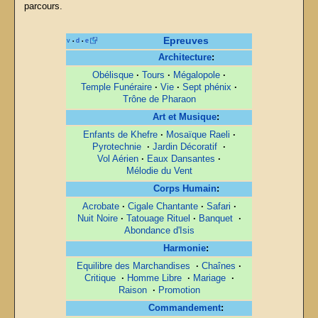
parcours.
Epreuves
v
d
e
•
•
Architecture
:
Obélisque
·
Tours
·
Mégalopole
·
Temple Funéraire
·
Vie
·
Sept phénix
·
Trône de Pharaon
Art et Musique
:
Enfants de Khefre
·
Mosaïque Raeli
·
Pyrotechnie
·
Jardin Décoratif
·
Vol Aérien
·
Eaux Dansantes
·
Mélodie du Vent
Corps Humain
:
Acrobate
·
Cigale Chantante
·
Safari
·
Nuit Noire
·
Tatouage Rituel
·
Banquet
·
Abondance d'Isis
Harmonie
:
Equilibre des Marchandises
·
Chaînes
·
Critique
·
Homme Libre
·
Mariage
·
Raison
·
Promotion
Commandement
: