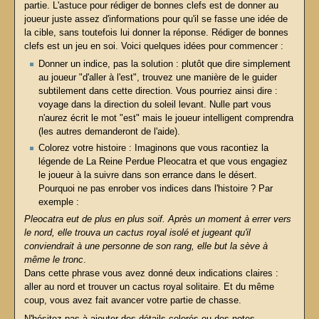
partie. L'astuce pour rédiger de bonnes clefs est de donner au
joueur juste assez d'informations pour qu'il se fasse une idée de
la cible, sans toutefois lui donner la réponse. Rédiger de bonnes
clefs est un jeu en soi. Voici quelques idées pour commencer :
Donner un indice, pas la solution : plutôt que dire simplement
au joueur "d'aller à l'est", trouvez une manière de le guider
subtilement dans cette direction. Vous pourriez ainsi dire :
voyage dans la direction du soleil levant. Nulle part vous
n'aurez écrit le mot "est" mais le joueur intelligent comprendra
(les autres demanderont de l'aide).
Colorez votre histoire : Imaginons que vous racontiez la
légende de La Reine Perdue Pleocatra et que vous engagiez
le joueur à la suivre dans son errance dans le désert.
Pourquoi ne pas enrober vos indices dans l'histoire ? Par
exemple :
Pleocatra eut de plus en plus soif. Après un moment à errer vers
le nord, elle trouva un cactus royal isolé et jugeant qu'il
conviendrait à une personne de son rang, elle but la sève à
même le tronc
.
Dans cette phrase vous avez donné deux indications claires :
aller au nord et trouver un cactus royal solitaire. Et du même
coup, vous avez fait avancer votre partie de chasse.
N'hésitez pas à ajouter des détails colorés ou des notes