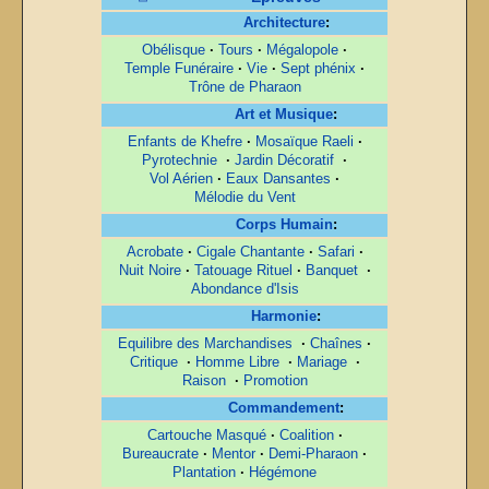
Architecture
:
Obélisque
·
Tours
·
Mégalopole
·
Temple Funéraire
·
Vie
·
Sept phénix
·
Trône de Pharaon
Art et Musique
:
Enfants de Khefre
·
Mosaïque Raeli
·
Pyrotechnie
·
Jardin Décoratif
·
Vol Aérien
·
Eaux Dansantes
·
Mélodie du Vent
Corps Humain
:
Acrobate
·
Cigale Chantante
·
Safari
·
Nuit Noire
·
Tatouage Rituel
·
Banquet
·
Abondance d'Isis
Harmonie
:
Equilibre des Marchandises
·
Chaînes
·
Critique
·
Homme Libre
·
Mariage
·
Raison
·
Promotion
Commandement
:
Cartouche Masqué
·
Coalition
·
Bureaucrate
·
Mentor
·
Demi-Pharaon
·
Plantation
·
Hégémone