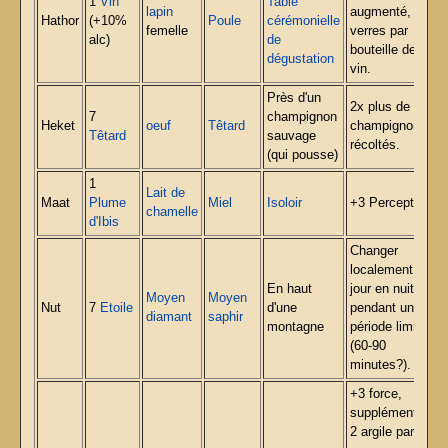
1
Vin
Table
lapin
augmenté, 10
Hathor
(+10%
Poule
cérémonielle
femelle
verres par
alc)
de
bouteille de
dégustation
vin.
Près d'un
2x plus de
7
champignon
Heket
oeuf
Têtard
champignons
Têtard
sauvage
récoltés.
(qui pousse)
1
Lait de
Maat
Plume
Miel
Isoloir
+3 Perception.
chamelle
d'Ibis
Changer
localement le
En haut
jour en nuit
Moyen
Moyen
Nut
7
Etoile
d'une
pendant une
diamant
saphir
montagne
période limitée
(60-90
minutes?).
+3 force,
supplément de
2 argile par clic