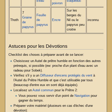
d'eau
d'aqueduc
poivron
Sur les
7
Feuille
berges du
Graine
Thoth
de
Encre
Nil ou le
inconnu
de
papyrus
papyrus peu
papyrus
croitre
Astuces pour les Dévotions
Checklist des choses à préparer avant de se lancer:
Choisissez un Autel de prêtre humble en fonction des autres
prérequis, si possible (ew: proche d'un plant d'eau avec un
radeau pour Sobek).
Vérifiez s'il y a un
Diffuseur d'encens protégés du vent
à
l'Autel du Prêtre Humble et que c'est utilisable par tous
(beaucoup d'entre eux en sont déjà équipés).
Localisez un
Autel commun
pour le Prêtre 2:
Vous pouvez vous servir d'un point de
Navigation
pour
gagner du temps.
Préparer votre matériel (plusieurs en cas d'échec d'une
dévotion):