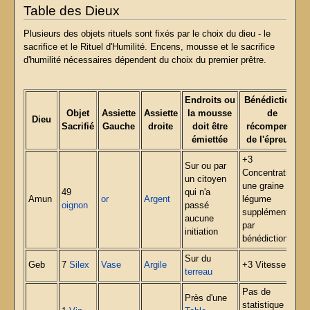
Table des Dieux
Plusieurs des objets rituels sont fixés par le choix du dieu - le
sacrifice et le Rituel d'Humilité. Encens, mousse et le sacrifice
d'humilité nécessaires dépendent du choix du premier prêtre.
Endroits ou
Bénédictions
Objet
Assiette
Assiette
la mousse
de
Dieu
Sacrifié
Gauche
droite
doit être
récompense
émiettée
de l'épreuve
+3
Sur ou par
Concentration,
un citoyen
une graine de
49
qui n'a
Amun
or
Argent
légume
oignon
passé
supplémentaire
aucune
par
initiation
bénédiction.
Sur du
Geb
7
Silex
Vase
Argile
+3 Vitesse.
terreau
Pas de
Près d'une
statistique