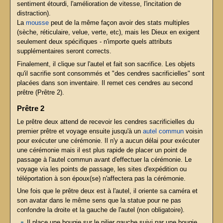
sentiment étourdi, l'amélioration de vitesse, l'incitation de
distraction).
La
mousse
peut de la même façon avoir des stats multiples
(sèche, réticulaire, velue, verte, etc), mais les Dieux en exigent
seulement deux spécifiques - n'importe quels attributs
supplémentaires seront corrects.
Finalement, il clique sur l'autel et fait son sacrifice. Les objets
qu'il sacrifie sont consommés et "des cendres sacrificielles" sont
placées dans son inventaire. Il remet ces cendres au second
prêtre (Prêtre 2).
Prêtre 2
Le prêtre deux attend de recevoir les cendres sacrificielles du
premier prêtre et voyage ensuite jusqu'à un
autel commun
voisin
pour exécuter une cérémonie. Il n'y a aucun délai pour exécuter
une cérémonie mais il est plus rapide de placer un point de
passage à l'autel commun avant d'effectuer la cérémonie. Le
voyage via les points de passage, les sites d'expédition ou
téléportation à son époux(se) n'affectera pas la cérémonie.
Une fois que le prêtre deux est à l'autel, il oriente sa caméra et
son avatar dans le même sens que la statue pour ne pas
confondre la droite et la gauche de l'autel (non obligatoire).
Il place une bougie sur le pilier gauche suivi par une bougie