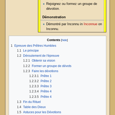
Rejoignez ou formez un groupe de
dévotion.
Démonstration
Démontré par Inconnu in
Inconnue
on
Inconnu.
Contents
1
Epreuve des Prêtres Humbles
1.1
Le principe
1.2
Déroulement de l'épreuve
1.2.1
Obtenir sa vision
1.2.2
Former un groupe de dévots
1.2.3
Faire les dévotions
1.2.3.1
Prêtre 1
1.2.3.2
Prêtre 2
1.2.3.3
Prêtre 3
1.2.3.4
Prêtre 4
1.2.3.5
Prêtre 4
1.3
Fin du Rituel
1.4
Table des Dieux
1.5
Astuces pour les Dévotions