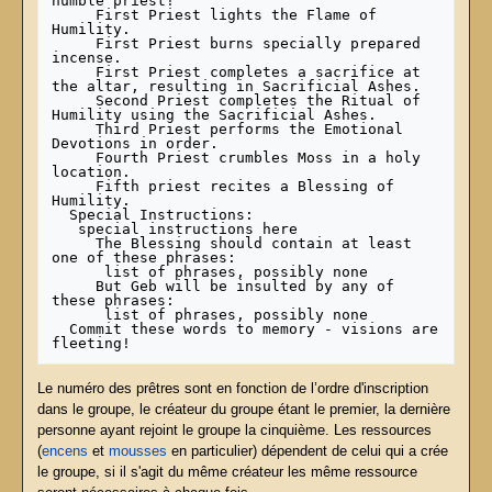
humble priest!

     First Priest lights the Flame of 
Humility.

     First Priest burns specially prepared 
incense.

     First Priest completes a sacrifice at 
the altar, resulting in Sacrificial Ashes.

     Second Priest completes the Ritual of 
Humility using the Sacrificial Ashes.

     Third Priest performs the Emotional 
Devotions in order.

     Fourth Priest crumbles Moss in a holy 
location.

     Fifth priest recites a Blessing of 
Humility.

  Special Instructions:

   special instructions here

     The Blessing should contain at least 
one of these phrases:

      list of phrases, possibly none

     But Geb will be insulted by any of 
these phrases:

      list of phrases, possibly none

  Commit these words to memory - visions are 
Le numéro des prêtres sont en fonction de l’ordre d'inscription
dans le groupe, le créateur du groupe étant le premier, la dernière
personne ayant rejoint le groupe la cinquième. Les ressources
(
encens
et
mousses
en particulier) dépendent de celui qui a crée
le groupe, si il s'agit du même créateur les même ressource