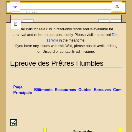
more
The Wiki for Tale 6 is in read-only mode and is available for
archival and reference purposes only. Please visit the current
Tale
11 Wiki
in the meantime.
If you have any issues with
this
Wiki, please post in #wiki-editing
on Discord or contact Brad in-game.
Epreuve des Prêtres Humbles
English
Deutsch
français
magyar
Türkçe
Jump
Jump
to
to
navigation
search
Page
Bâtiments
Ressources
Guides
Epreuves
Compéten
Principale
Epreuve des