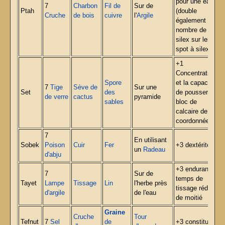
pour une eau
7
Charbon
Fil de
Sur de
Ptah
(double
Cruche
de bois
cuivre
l'
Argile
également le
nombre de
silex sur les
spot à silex).
+1
Concentration
Spore
et la capacité
7
Tige
Sève de
Sur une
Set
des
de pousser un
de verre
cactus
pyramide
sables
bloc de
calcaire de 10
coordonnées.
7
En utilisant
Sobek
Poison
Cuir
Fer
+3 dextérité.
un
Radeau
d'abju
+3 endurance,
7
Sur de
temps de
Tayet
Lampe
Tissage
Lin
l'herbe près
tissage réduit
d'argile
de l'eau
de moitié
Graine
Cruche
Tour
Tefnut
7
Sel
de
+3 constitution