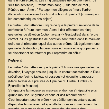
dans un ordre précis. Les cinq gestuelles de dévotion sont ' Je
suis ton serviteur', ' Prends mon sang ', ' Aie pitié de moi ', '
Pénètre mon Âme ', ' Partage mon allégresse ' mais l'ordre
d'exécution variera en fonction du choix du prêtre 1 (comme pour
les caractéristiques des objets).
Le prêtre 3 doit attendre jusqu'à ce que le prêtre 2 revienne de la
cérémonie à l'autel commun. Alors il doit effectuer les cinq
gestuelles de dévotion (option avatar -> Gestuelles) dans l'ordre
correct. Si les gestuelles de dévotion sont faites dans le mauvais
ordre ou si n'importe lequel des autres prêtres fait également une
gestuelle de dévotion, la cérémonie échouera et le groupe devra
se disperser et se reformer pour reprendre du début.
Prêtre 4
Le prêtre 4 doit attendre que le prêtre 3 finisse ses gestuelles de
dévotion, il voyage ensuite jusqu'à un endroit satisfaisant le Dieu
spécifique (voir le tableau ci-dessous) et éparpille la mousse
(Menu Avatar -> Epreuves -> Epreuve du Prêtre Humble - >
Eparpiller la Mousse).
S'il éparpille la mousse au mauvais endroit ou s'il éparpille plus
qu'une mousse, le groupe échoue et doit recommencer.
C'est important pour le prêtre 4 de vérifier son inventaire avant
d'éparpiller la mousse. S'il éparpille la mousse correctement, la
quantité de mousse dans son inventaire diminuera d'un.